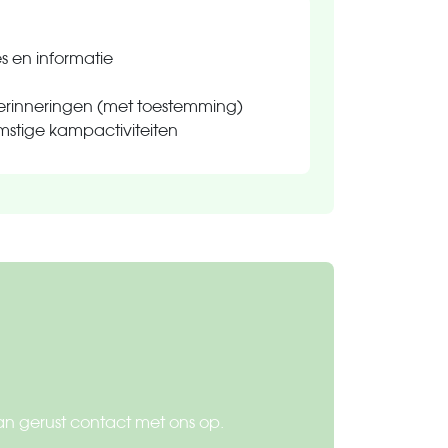
s en informatie
herinneringen (met toestemming)
stige kampactiviteiten
n gerust contact met ons op.