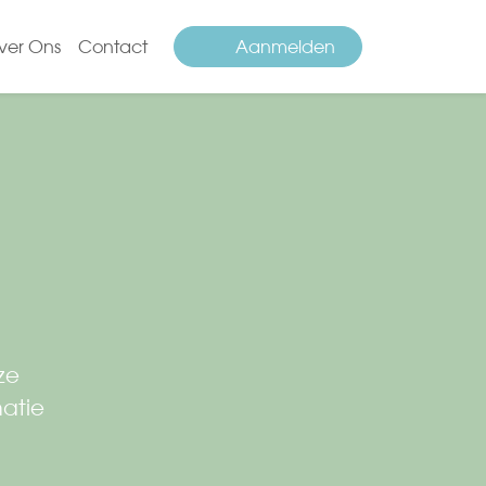
ver Ons
Contact
Aanmelden
ze
matie