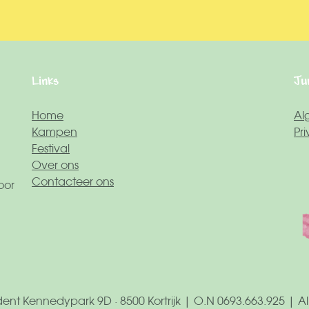
Links
Ju
Home
Al
Kampen
Pr
Festival
Over ons
Contacteer ons
oor
ent Kennedypark 9D · 8500 Kortrijk | O.N 0693.663.925 | 