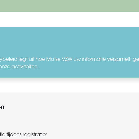
eleid legt uit hoe Mutse VZW uw informatie verzamelt, g
onze activiteiten.
en
tijdens registratie: